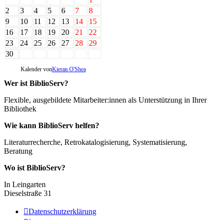
2
3
4
5
6
7
8
9
10
11
12
13
14
15
16
17
18
19
20
21
22
23
24
25
26
27
28
29
30
Kalender von
Kieran O'Shea
Wer ist BiblioServ?
Flexible, ausgebildete Mitarbeiter:innen als Unterstützung in Ihrer
Bibliothek
Wie kann BiblioServ helfen?
Literaturrecherche, Retrokatalogisierung, Systematisierung,
Beratung
Wo ist BiblioServ?
In Leingarten
Dieselstraße 31

Datenschutzerklärung