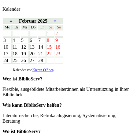
Kalender
«
Februar 2025
»
Mo
Di
Mi
Do
Fr
Sa
So
1
2
3
4
5
6
7
8
9
10
11
12
13
14
15
16
17
18
19
20
21
22
23
24
25
26
27
28
Kalender von
Kieran O'Shea
Wer ist BiblioServ?
Flexible, ausgebildete Mitarbeiter:innen als Unterstützung in Ihrer
Bibliothek
Wie kann BiblioServ helfen?
Literaturrecherche, Retrokatalogisierung, Systematisierung,
Beratung
Wo ist BiblioServ?