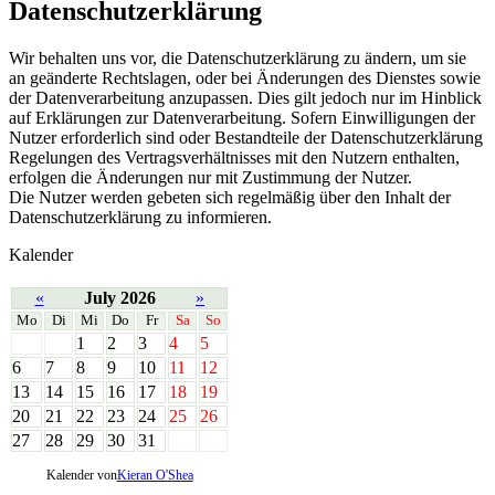
Datenschutzerklärung
Wir behalten uns vor, die Datenschutzerklärung zu ändern, um sie
an geänderte Rechtslagen, oder bei Änderungen des Dienstes sowie
der Datenverarbeitung anzupassen. Dies gilt jedoch nur im Hinblick
auf Erklärungen zur Datenverarbeitung. Sofern Einwilligungen der
Nutzer erforderlich sind oder Bestandteile der Datenschutzerklärung
Regelungen des Vertragsverhältnisses mit den Nutzern enthalten,
erfolgen die Änderungen nur mit Zustimmung der Nutzer.
Die Nutzer werden gebeten sich regelmäßig über den Inhalt der
Datenschutzerklärung zu informieren.
Kalender
«
July 2026
»
Mo
Di
Mi
Do
Fr
Sa
So
1
2
3
4
5
6
7
8
9
10
11
12
13
14
15
16
17
18
19
20
21
22
23
24
25
26
27
28
29
30
31
Kalender von
Kieran O'Shea