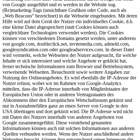
von Google ausgeführt und es werden in die Website sog.
(Re)marketing-Tags (unsichtbare Grafiken oder Code, auch als
„Web Beacons“ bezeichnet) in die Webseite eingebunden. Mit deren
Hilfe wird auf dem Gerät der Nutzer ein individuelles Cookie, d.h.
eine kleine Datei abgespeichert (statt Cookies können auch
vergleichbare Technologien verwendet werden). Die Cookies
können von verschiedenen Domains gesetzt werden, unter anderem
von google.com, doubleclick.net, invitemedia.com, admeld.com,
googlesyndication.com oder googleadservices.com. In dieser Datei
wird vermerkt, welche Webseiten der Nutzer aufgesucht, für welche
Inhalte er sich interessiert und welche Angebote er geklickt hat,
ferner technische Informationen zum Browser und Betriebssystem,
verweisende Webseiten, Besuchszeit sowie weitere Angaben zur
Nutzung des Onlineangebotes. Es wird ebenfalls die IP-Adresse der
Nutzer erfasst, wobei wir im Rahmen von Google-Analytics
mitteilen, dass die IP-Adresse innerhalb von Mitgliedstaaten der
Europäischen Union oder in anderen Vertragsstaaten des
Abkommens über den Europäischen Wirtschaftsraum gekürzt und
nur in Ausnahmefällen ganz an einen Server von Google in den
USA übertragen und dort gekürzt wird. Die IP-Adresse wird nicht
mit Daten des Nutzers innerhalb von anderen Angeboten von
Google zusammengeführt. Diese vorstehend genannten
Informationen können auch mit solchen Informationen aus anderen
Quellen verbunden werden. Wenn der Nutzer anschließend andere
Webseiten besucht, können ihm entsprechend seiner Interessen die